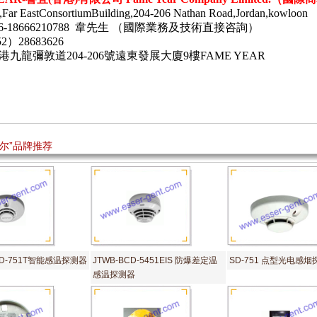
Far EastConsortiumBuilding,204-206 Nathan Road,Jordan,kowloon
86-18666210788 韋先生 （國際業務及技術直接咨詢）
2）28683626
港九龍彌敦道
204-206
號遠東發展大廈
9
樓
FAME YEAR
菲尔”品牌推荐
D-751T智能感温探测器
JTWB-BCD-5451EIS 防爆差定温
SD-751 点型光电感
感温探测器