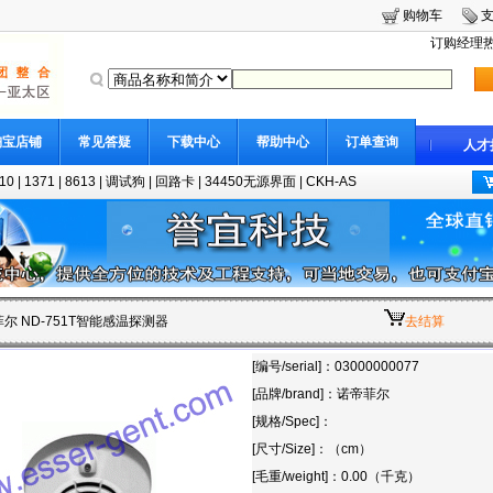
购物车
订购经理热线
淘宝店铺
常见答疑
下载中心
帮助中心
订单查询
人才
10
|
1371
|
8613
|
调试狗
|
回路卡
|
34450无源界面
|
CKH-AS
菲尔 ND-751T智能感温探测器
去结算
[编号/serial]：03000000077
[品牌/brand]：诺帝菲尔
[规格/Spec]：
[尺寸/Size]：（cm）
[毛重/weight]：0.00（千克）