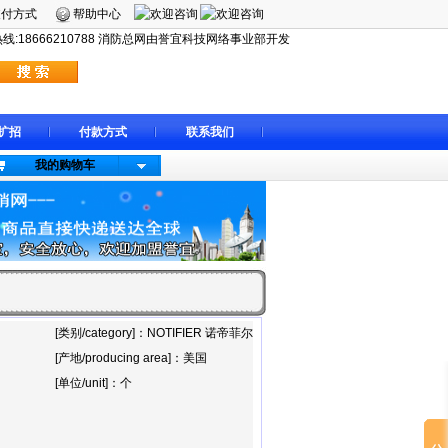
支付方式
帮助中心
:18666210788 消防总网由誉宜科技网络事业部开发
扩招
付款方式
联系我们
我的购物车
[类别/category]：NOTIFIER 诺帝菲尔
[产地/producing area]：美国
[单位/unit]：个