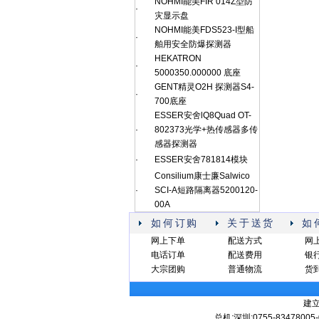
NOHMI能美FIR 014Z型防
·
灾显示盘
NOHMI能美FDS523-I型船
·
舶用安全防爆探测器
HEKATRON
·
5000350.000000 底座
GENT精灵O2H 探测器S4-
·
700底座
ESSER安舍lQ8Quad OT-
·
802373光学+热传感器多传
感器探测器
·
ESSER安舍781814模块
Consilium康士廉Salwico
·
SCI-A短路隔离器5200120-
00A
如何订购
关于送货
如
网上下单
配送方式
网
电话订单
配送费用
银
大宗团购
普通物流
货
建
总机:深圳:0755-83478005