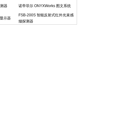
探测器
诺帝菲尔 ONYXWorks 图文系统
FSB-200S 智能反射式红外光束感
层显示器
烟探测器