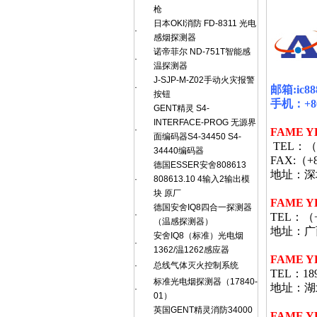
枪
日本OKI消防 FD-8311 光电
·
感烟探测器
诺帝菲尔 ND-751T智能感
·
温探测器
J-SJP-M-Z02手动火灾报警
·
邮箱
:ic8
按钮
手机：
+8
GENT精灵 S4-
INTERFACE-PROG 无源界
·
FAME Y
面编码器S4-34450 S4-
TEL
：（
34440编码器
FAX:
（
+
德国ESSER安舍808613
地址：深
·
808613.10 4输入2输出模
块 原厂
FAME Y
德国安舍IQ8四合一探测器
·
TEL
：（
（温感探测器）
地址：广
安舍IQ8（标准）光电烟
·
1362/温1262感应器
FAME 
·
总线气体灭火控制系统
TEL：189
标准光电烟探测器（17840-
地址：湖北
·
01）
英国GENT精灵消防34000
FAME Y