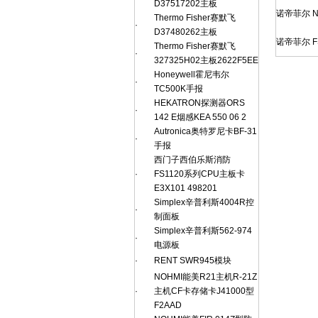
D37517202主板
诺帝菲尔 N
Thermo Fisher赛默飞
·
D37480262主板
诺帝菲尔 F
Thermo Fisher赛默飞
·
327325H02主板2622F5EE
Honeywell霍尼韦尔
·
TC500K手报
HEKATRON探测器ORS
·
142 E烟感KEA 550 06 2
Autronica奥特罗尼卡BF-31
·
手报
西门子西伯乐斯消防
·
FS1120系列CPU主板卡
E3X101 498201
Simplex辛普利斯4004R控
·
制面板
Simplex辛普利斯562-974
·
电源板
·
RENT SWR945模块
NOHMI能美R21主机R-21Z
·
主机CF卡存储卡J41000型
F2AAD