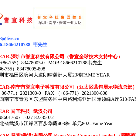
88@live.cn
6-18666210788
韦
先生
EAR-
深圳市誉宜科技有限公司（誉宜全球技术支持中心）
+86-755
）
83478005-0 MOB:18666210788
韦先生
86-755
）
83478005-808
圳市福田区滨河大道朗晴馨洲大厦
23
楼
FAME YEAR
EAR-
南宁市誉宜电子科技有限公司（亚太区营销展示物流总部
+86-771
）
2821300-0 FAX:
（
+86-771
）
2821300-808
西南宁市青秀区东盟商务区中柬路利海亚洲
国际领峰A座518-
FA
YEAR 誉宜科技--武汉公司
86017607，027-82335072
省武汉市江岸区百步华庭403栋1单元802--Fame Year
EAR-
譽宜
(
香港
)
有限公司
Fame Year Company Limited.
（國際商