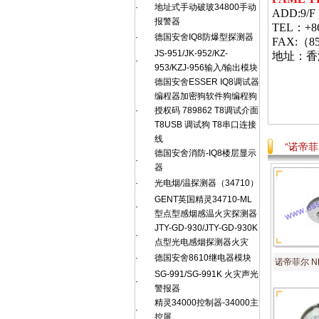
·
地址式手动破玻34800手动
ADD:9/F ,
报警器
TEL：+
·
德国安舍IQ8防爆型探测器
FAX:（85
JS-951/JK-952/KZ-
地址：香
·
953/KZJ-956输入/输出模块
德国安舍ESSER IQ8调试器
编程器加密狗软件狗编程狗
·
授权码 789862 T8调试介面
T8USB 调试狗 T8串口连接
线
“诺帝
德国安舍消防-IQ8楼层显示
·
器
·
光电烟/温探测器（34710）
GENT英国精灵34710-ML
·
型点型感烟感温火灾探测器
JTY-GD-930/JTY-GD-930K
·
点型光电感烟探测器火灾
·
德国安舍8610继电器模块
诺帝菲尔 N
SG-991/SG-991K 火灾声光
·
警报器
精灵34000控制器-34000主
·
控屏