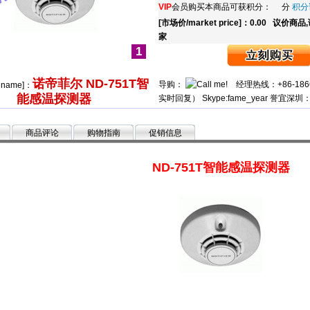
VIP
会员购买本商品可获积分： 分
积分
[市场价/market price]：0.00
议价商品
家
1
诺帝菲尔 ND-751T智
导购：
经理热线：+86-186662
e name]：
能感温探测器
实时回复） Skype:fame_year 誉宜深圳：0
商品评论
购物指南
促销信息
ND-751T智能感温探测器