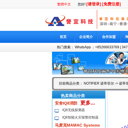
[请登录]
[免费注册]
繁體中文
您好!
首页
企业简介
合作加盟
热门搜索：
WhatsApp ：+85266633769
|
347
目前商品分类：
NOTIFIER 诺帝菲尔
-> 诺帝
热卖商品分类
更多...
安舍IQ8消防
IQ8无线探测器
IQ8智能火灾报警控制器
马麦克MAMAC Systems