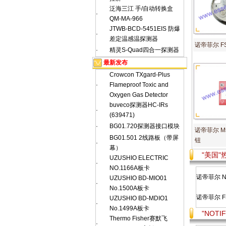
泛海三江 手/自动转换盒
·
QM-MA-966
JTWB-BCD-5451EIS 防爆
·
差定温感温探测器
诺帝菲尔 F
·
精灵S-Quad四合一探测器
最新发布
Crowcon TXgard-Plus
·
Flameproof Toxic and
Oxygen Gas Detector
buveco探测器HC-IRs
·
(639471)
·
BG01.720探测器接口模块
诺帝菲尔 M
BG01.501 2线路板（带屏
钮
·
幕）
"美国
UZUSHIO ELECTRIC
·
NO.1166A板卡
诺帝菲尔 N
UZUSHIO BD-MIO01
·
No.1500A板卡
诺帝菲尔 F
UZUSHIO BD-MDIO1
·
No.1499A板卡
"NOT
Thermo Fisher赛默飞
·