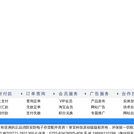
何付款
订单查询
会员服务
广告服务
合作
上支付
查询定单
VIP会员
产品发布
实体加
行汇款
无效定单
淘宝会员
网站广告
供求合
到付款
支付失败
积分兑换
专题推广
网站合
立有亚洲的正品消防安防电子存货配件库房！誉宜科技原创版版权所有，并保留一切权
-0 南宁0771-2821300-0 传真：0755-83478005-808 手 机:18666210788（微