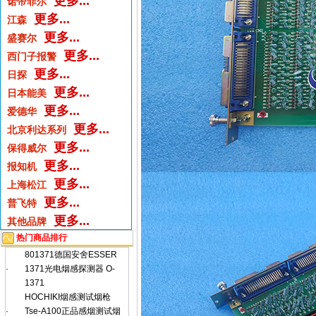
更多...
诺帝菲尔
更多...
江森
更多...
盛赛尔
更多...
西门子报警
更多...
日探
更多...
日本能美
更多...
爱德华
更多...
北京利达系列
更多...
保得威尔
更多...
报知机
更多...
上海松江
更多...
普飞特
更多...
其他品牌
热门商品排行
801371德国安舍ESSER
·
1371光电烟感探测器 O-
1371
HOCHIKI烟感测试烟枪
·
Tse-A100正品感烟测试烟