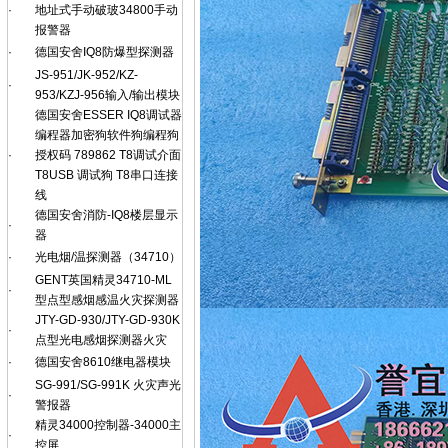
·
地址式手动破玻34800手动
报警器
·
德国安舍IQ8防爆型探测器
JS-951/JK-952/KZ-
·
953/KZJ-956输入/输出模块
德国安舍ESSER IQ8调试器
编程器加密狗软件狗编程狗
·
授权码 789862 T8调试介面
T8USB 调试狗 T8串口连接
线
德国安舍消防-IQ8楼层显示
·
器
·
光电烟/温探测器（34710）
GENT英国精灵34710-ML
·
型点型感烟感温火灾探测器
JTY-GD-930/JTY-GD-930K
·
点型光电感烟探测器火灾
·
德国安舍8610继电器模块
SG-991/SG-991K 火灾声光
·
警报器
精灵34000控制器-34000主
·
控屏