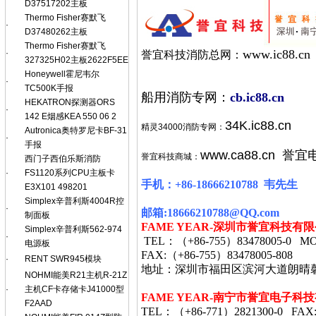
D37517202主板
Thermo Fisher赛默飞
·
D37480262主板
Thermo Fisher赛默飞
www.ic88.cn
·
誉宜科技消防总网：
327325H02主板2622F5EE
Honeywell霍尼韦尔
·
TC500K手报
船用消防专网：
cb.ic88.cn
HEKATRON探测器ORS
·
142 E烟感KEA 550 06 2
34K.ic88.cn
精灵34000消防专网：
Autronica奥特罗尼卡BF-31
·
手报
www.ca88.cn
誉宜
誉宜科技商城：
西门子西伯乐斯消防
·
FS1120系列CPU主板卡
手机：
+86-18666210788
韦
先生
E3X101 498201
Simplex辛普利斯4004R控
·
邮箱
:18666210788@QQ.com
制面板
FAME YEAR-
深圳市誉宜科技有限
Simplex辛普利斯562-974
·
TEL
：（
+86-755
）
83478005-0 MO
电源板
FAX:
（
+86-755
）
83478005-808
·
RENT SWR945模块
地址：深圳市福田区滨河大道朗晴
NOHMI能美R21主机R-21Z
·
主机CF卡存储卡J41000型
FAME YEAR-
南宁市誉宜电子科技
F2AAD
TEL
：（
+86-771
）
2821300-0 FAX