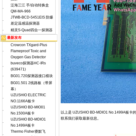
泛海三江 手/自动转换盒
·
QM-MA-966
JTWB-BCD-5451EIS 防爆
·
差定温感温探测器
·
精灵S-Quad四合一探测器
最新发布
Crowcon TXgard-Plus
·
Flameproof Toxic and
Oxygen Gas Detector
buveco探测器HC-IRs
·
(639471)
·
BG01.720探测器接口模块
BG01.501 2线路板（带屏
·
幕）
UZUSHIO ELECTRIC
·
NO.1166A板卡
UZUSHIO BD-MIO01
·
以上是 UZUSHIO BD-MDIO1 No.
No.1500A板卡
联系我们获取最新信息。
UZUSHIO BD-MDIO1
·
No.1499A板卡
Thermo Fisher赛默飞
·