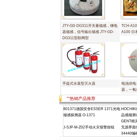
JTY-GD-DG311开关量烟感，继电
TCH-A10
器烟感，信号输出烟感 JTY-GD-
A100 
DG311型联网型
手提式水基型灭火器
电池供电
器，一氧
""热销产品推荐
801371德国安舍ESSER 1371光电
HOCHIK
烟感探测器 O-1371
品感烟测
GENT精灵
J-SJP-M-Z02手动火灾报警按钮
无源界面编码
34440