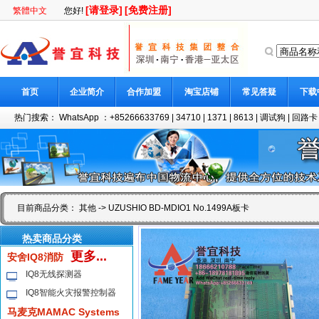
[请登录]
[免费注册]
繁體中文
您好!
首页
企业简介
合作加盟
淘宝店铺
常见答疑
下载
热门搜索：
WhatsApp ：+85266633769
|
34710
|
1371
|
8613
|
调试狗
|
回路卡
目前商品分类：
其他
-> UZUSHIO BD-MDIO1 No.1499A板卡
热卖商品分类
更多...
安舍IQ8消防
IQ8无线探测器
IQ8智能火灾报警控制器
马麦克MAMAC Systems