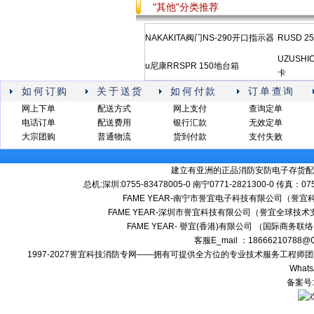
"其他"分类推荐
NAKAKITA阀门NS-290开口指示器
RUSD 2
UZUSHIO
u尼康RRSPR 150地台箱
卡
如何订购
关于送货
如何付款
订单查询
网上下单
配送方式
网上支付
查询定单
电话订单
配送费用
银行汇款
无效定单
大宗团购
普通物流
货到付款
支付失败
建立有亚洲的正品消防安防电子存货配
总机:深圳:0755-83478005-0 南宁0771-2821300-0 传真：0
FAME YEAR-南宁市誉宜电子科技有限公司（誉
FAME YEAR-深圳市誉宜科技有限公司（誉宜全球技术
FAME YEAR- 譽宜(香港)有限公司 （国际商务联
客服E_mail ：18666210788
1997-2027誉宜科技消防专网——拥有可提供全方位的专业技术服务工程
Whats
备案号: