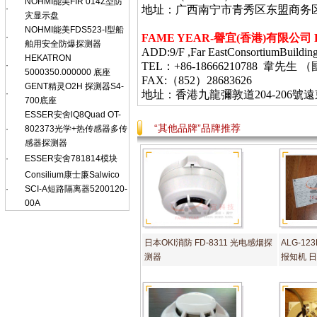
NOHMI能美FIR 014Z型防
·
地址：广西南宁市青秀区东盟商务
灾显示盘
NOHMI能美FDS523-I型船
·
FAME YEAR-
譽宜
(
香港
)
有限公司
舶用安全防爆探测器
ADD:9/F ,Far EastConsortiumBuildin
HEKATRON
·
TEL：+86-18666210788 韋
5000350.000000 底座
FAX:（852）28683626
GENT精灵O2H 探测器S4-
·
地址：香港九龍彌敦道
204-206
號遠
700底座
ESSER安舍lQ8Quad OT-
“其他品牌”品牌推荐
·
802373光学+热传感器多传
感器探测器
·
ESSER安舍781814模块
Consilium康士廉Salwico
·
SCI-A短路隔离器5200120-
00A
日本OKI消防 FD-8311 光电感烟探
ALG-12
测器
报知机 