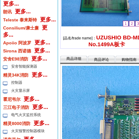
更多...
更多...
朗讯
更多...
Teleste 泰来斯特
1
2
3
更
Consilium/康士廉
多...
UZUSHIO BD-M
[品名/trade name]：
更多...
Apoiio 阿波罗
No.1499A板卡
更多...
Sirona 西诺德
更多...
安舍E98消防
商品详细
商品评论
购物指南
安舍智能探测器
更多...
精灵34K消防
控制器
火灾显示屏
更多...
霍尼韦尔
更多...
三江电子消防
电气火灾监控系统
更多...
精灵8000消防
火灾报警控制器模块