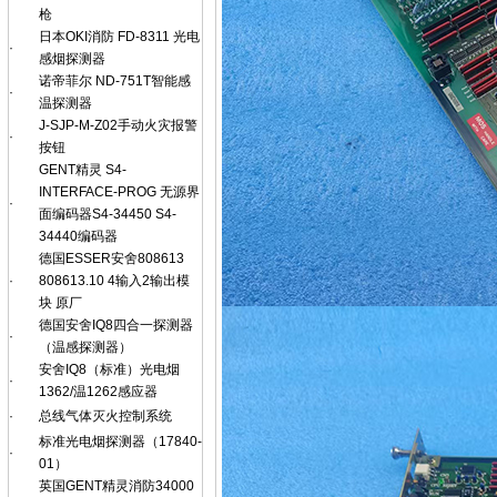
枪
日本OKI消防 FD-8311 光电
·
感烟探测器
诺帝菲尔 ND-751T智能感
·
温探测器
J-SJP-M-Z02手动火灾报警
·
按钮
GENT精灵 S4-
INTERFACE-PROG 无源界
·
面编码器S4-34450 S4-
34440编码器
德国ESSER安舍808613
·
808613.10 4输入2输出模
块 原厂
德国安舍IQ8四合一探测器
·
（温感探测器）
安舍IQ8（标准）光电烟
·
1362/温1262感应器
·
总线气体灭火控制系统
标准光电烟探测器（17840-
·
01）
英国GENT精灵消防34000