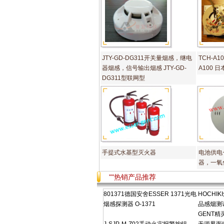
JTY-GD-DG311开关量烟感，继电
TCH-A10
器烟感，信号输出烟感 JTY-GD-
A100 
DG311型联网型
手提式水基型灭火器
电池供电
器，一氧
""热销产品推荐
801371德国安舍ESSER 1371光电
HOCHIK
烟感探测器 O-1371
品感烟测
GENT精灵