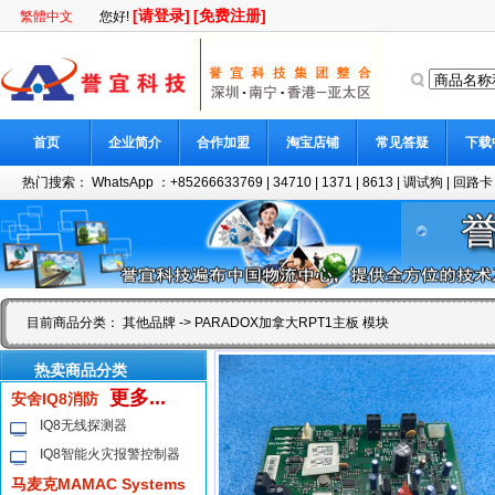
[请登录]
[免费注册]
繁體中文
您好!
首页
企业简介
合作加盟
淘宝店铺
常见答疑
下载
热门搜索：
WhatsApp ：+85266633769
|
34710
|
1371
|
8613
|
调试狗
|
回路卡
目前商品分类：
其他品牌
-> PARADOX加拿大RPT1主板 模块
热卖商品分类
更多...
安舍IQ8消防
IQ8无线探测器
IQ8智能火灾报警控制器
马麦克MAMAC Systems