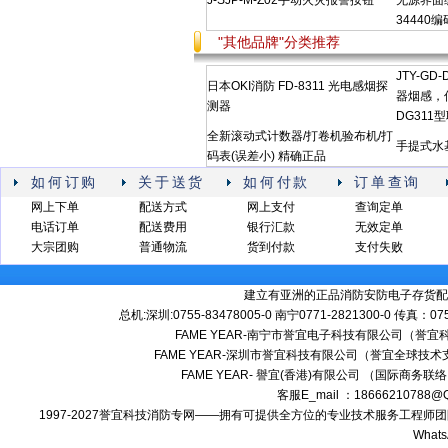
J-SJP-M-Z02手动火灾报警按钮
无源界面编码
34440
"其他品牌"分类推荐
JTY-G
日本OKI消防 FD-8311 光电感烟探
器烟感，信
测器
DG311
全新滚动式计数器/打卷机验布机/打
手提式水
码表(误差小) 精确正品
如何订购
关于送货
如何付款
订单查询
网上下单
配送方式
网上支付
查询定单
电话订单
配送费用
银行汇款
无效定单
大宗团购
普通物流
货到付款
支付失败
建立有亚洲的正品消防安防电子存货配
总机:深圳:0755-83478005-0 南宁0771-2821300-0 传真：0
FAME YEAR-南宁市誉宜电子科技有限公司（誉
FAME YEAR-深圳市誉宜科技有限公司（誉宜全球技术
FAME YEAR- 譽宜(香港)有限公司 （国际商务联
客服E_mail ：18666210788
1997-2027誉宜科技消防专网——拥有可提供全方位的专业技术服务工程
Whats