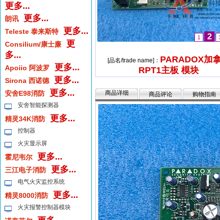
更多...
更多...
朗讯
更多...
Teleste 泰来斯特
2
1
更
Consilium/康士廉
多...
PARADOX加
[品名/trade name]：
更多...
Apoiio 阿波罗
RPT1主板 模块
更多...
Sirona 西诺德
更多...
安舍E98消防
商品详细
商品评论
购物指南
安舍智能探测器
更多...
精灵34K消防
控制器
火灾显示屏
更多...
霍尼韦尔
更多...
三江电子消防
电气火灾监控系统
更多...
精灵8000消防
火灾报警控制器模块