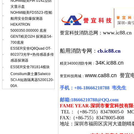
NOHMI能美FIR 014Z型防
·
灾显示盘
NOHMI能美FDS523-I型船
·
舶用安全防爆探测器
HEKATRON
·
5000350.000000 底座
www.ic88.cn
誉宜科技消防总网：
GENT精灵O2H 探测器S4-
·
700底座
ESSER安舍lQ8Quad OT-
船用消防专网：
cb.ic88.cn
·
802373光学+热传感器多传
感器探测器
34K.ic88.cn
精灵34000消防专网：
·
ESSER安舍781814模块
Consilium康士廉Salwico
www.ca88.cn
誉宜
誉宜科技商城：
·
SCI-A短路隔离器5200120-
00A
手机：
+86-18666210788
韦
先生
邮箱
:18666210788@QQ.com
FAME YEAR-
深圳市誉宜科技有限
TEL
：（
+86-755
）
83478005-0 MO
FAX:
（
+86-755
）
83478005-808
地址：深圳市福田区滨河大道朗晴