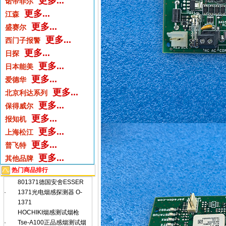
更多...
诺帝菲尔
更多...
江森
更多...
盛赛尔
更多...
西门子报警
更多...
日探
更多...
日本能美
更多...
爱德华
更多...
北京利达系列
更多...
保得威尔
更多...
报知机
更多...
上海松江
更多...
普飞特
更多...
其他品牌
热门商品排行
801371德国安舍ESSER
·
1371光电烟感探测器 O-
1371
HOCHIKI烟感测试烟枪
·
Tse-A100正品感烟测试烟