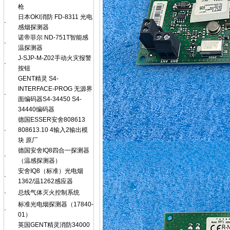
枪
日本OKI消防 FD-8311 光电
·
感烟探测器
诺帝菲尔 ND-751T智能感
·
温探测器
J-SJP-M-Z02手动火灾报警
·
按钮
GENT精灵 S4-
INTERFACE-PROG 无源界
·
面编码器S4-34450 S4-
34440编码器
德国ESSER安舍808613
·
808613.10 4输入2输出模
块 原厂
德国安舍IQ8四合一探测器
·
（温感探测器）
安舍IQ8（标准）光电烟
·
1362/温1262感应器
·
总线气体灭火控制系统
标准光电烟探测器（17840-
·
01）
英国GENT精灵消防34000