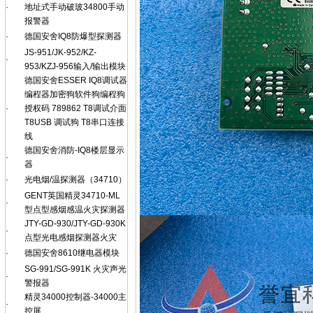
·
地址式手动破玻34800手动
报警器
·
德国安舍IQ8防爆型探测器
JS-951/JK-952/KZ-
·
953/KZJ-956输入/输出模块
德国安舍ESSER IQ8调试器
编程器加密狗软件狗编程狗
·
授权码 789862 T8调试介面
T8USB 调试狗 T8串口连接
线
德国安舍消防-IQ8楼层显示
·
器
·
光电烟/温探测器（34710）
GENT英国精灵34710-ML
·
型点型感烟感温火灾探测器
JTY-GD-930/JTY-GD-930K
·
点型光电感烟探测器火灾
·
德国安舍8610继电器模块
SG-991/SG-991K 火灾声光
·
警报器
精灵34000控制器-34000主
·
控屏