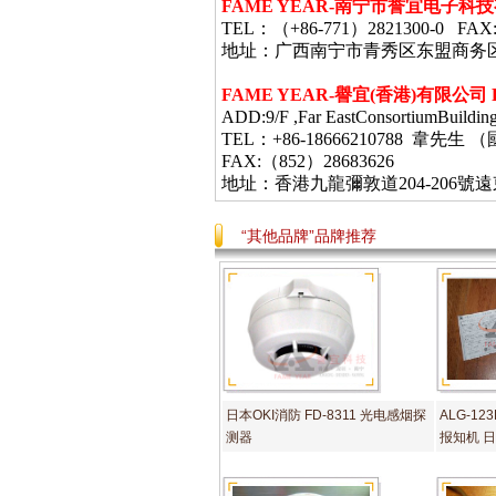
FAME YEAR-
南宁市誉宜电子科技
TEL
：（
+86-771
）
2821300-0 FAX
地址：广西南宁市青秀区东盟商务
FAME YEAR-
譽宜
(
香港
)
有限公司
ADD:9/F ,Far EastConsortiumBuildin
TEL：+86-18666210788 韋
FAX:（852）28683626
地址：香港九龍彌敦道
204-206
號遠
“其他品牌”品牌推荐
日本OKI消防 FD-8311 光电感烟探
ALG-12
测器
报知机 