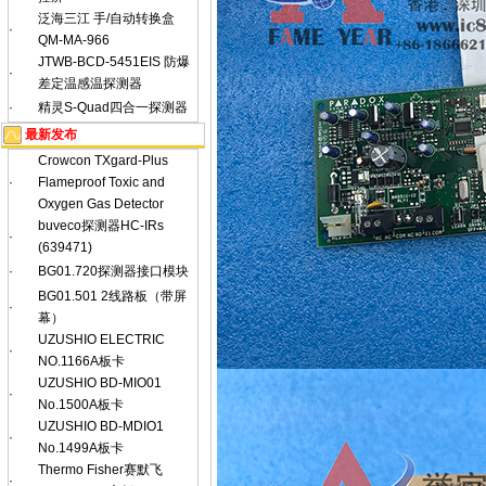
泛海三江 手/自动转换盒
·
QM-MA-966
JTWB-BCD-5451EIS 防爆
·
差定温感温探测器
·
精灵S-Quad四合一探测器
最新发布
Crowcon TXgard-Plus
·
Flameproof Toxic and
Oxygen Gas Detector
buveco探测器HC-IRs
·
(639471)
·
BG01.720探测器接口模块
BG01.501 2线路板（带屏
·
幕）
UZUSHIO ELECTRIC
·
NO.1166A板卡
UZUSHIO BD-MIO01
·
No.1500A板卡
UZUSHIO BD-MDIO1
·
No.1499A板卡
Thermo Fisher赛默飞
·