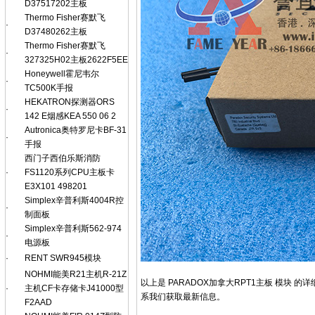
D37517202主板
Thermo Fisher赛默飞
·
D37480262主板
Thermo Fisher赛默飞
·
327325H02主板2622F5EE
Honeywell霍尼韦尔
·
TC500K手报
HEKATRON探测器ORS
·
142 E烟感KEA 550 06 2
Autronica奥特罗尼卡BF-31
·
手报
西门子西伯乐斯消防
·
FS1120系列CPU主板卡
E3X101 498201
Simplex辛普利斯4004R控
·
制面板
Simplex辛普利斯562-974
·
电源板
·
RENT SWR945模块
NOHMI能美R21主机R-21Z
以上是 PARADOX加拿大RPT1主板 模
·
主机CF卡存储卡J41000型
系我们获取最新信息。
F2AAD